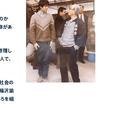
のか
癖があ
修理し
人で、
代社会の
。福沢諭
ころを組