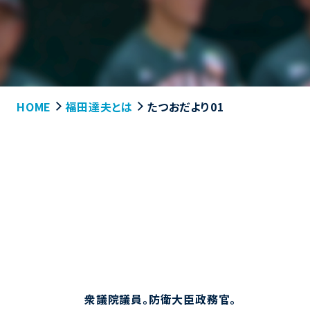
HOME
福田達夫とは
たつおだより01
衆議院議員。防衛大臣政務官。