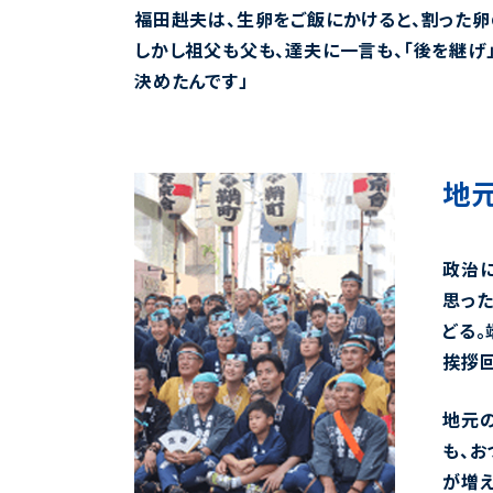
福田赳夫は、生卵をご飯にかけると、割った卵
しかし祖父も父も、達夫に一言も、「後を継げ
決めたんです」
地
政治に
思っ
どる。
挨拶回
地元の
も、
が増