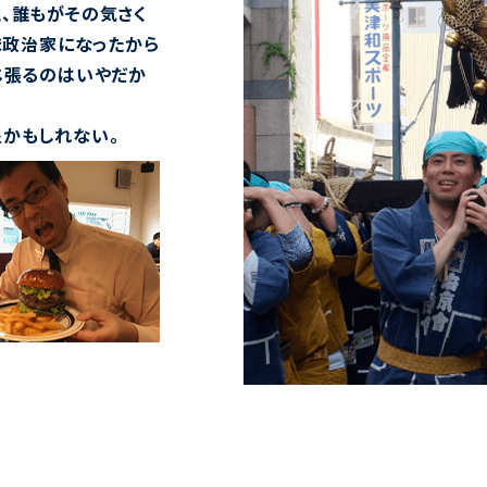
、誰もがその気さく
ま政治家になったから
じ張るのはいやだか
象かもしれない。